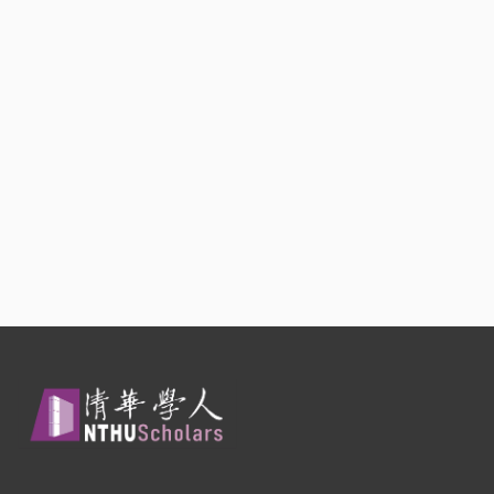
Smart Sensors and 24th
Symposium of Association of
Chemical Sensors in Taiwan and
22nd Nano Engineering and
Microsystem Technology
Conference
,
2019
Honorary Presentation Award (X-
Shaped Metamaterial Biosensor
Combined with Microfluidic
System for Sensitivity
Measurement)
2019 International Conference on
Smart Sensors and 24th
Symposium of Association of
Chemical Sensors in Taiwan and
22nd Nano Engineering and
Microsystem Technology
Conference
,
2019