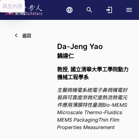
跳至內容
返回
Da-Jeng Yao
饒達仁
教授, 國立清華大學工學院動力
機械工程學系
生醫微機電系統
電子鼻
微機電封
裝與可靠度
奈微尺度熱流
熱電元
件應用
薄膜特性量測
Bio-MEMS
Microscale Thermo-Fluidics
MEMS Packaging
Thin Film
Properties Measurement