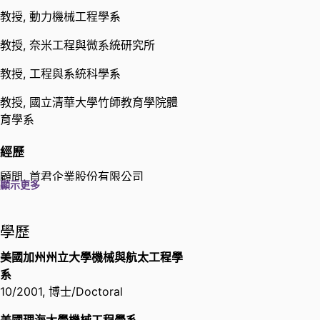
embryo culture medium by using
教授,
動力機械工程學系
Electrowetting on Dielectric
(EWOD) system)
教授,
奈米工程與微系統研究所
國立清華大學奈米工程與微系統研究
所
,
2019
教授,
工程與系統科學系
教授,
國立清華大學竹師教育學院體
論文競賽海報報告組第三名(參賽題
育學系
目：The Preparation,
Characterization and
經歷
Photothermal Tests of Oleic acid-
Coated Cubic Core/Shell
顧問,
首君企業股份有限公司
顯示更多
Structured Magnetic
研究助理,
加州大學洛杉磯分校機械
Nanoparticles Integrated with
與航太工程學系
WS2 nanosheets)
顧問,
致惠科技股份有限公司
學歷
國立清華大學奈米工程與微系統研究
博士後研究,
加州大學洛杉磯分校機
所
,
2019
美國加州州立大學機械與航太工程學
械與航太工程學系
系
研究助理,
國立台灣大學農業機械工
產學績優獎
10/2001
,
博士/Doctoral
程系(生物機電工程學系)
國立清華大學
,
2019
顧問,
財團法人工業技術研究院能源