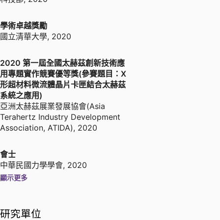
學術卓越獎勵
國立清華大學
,
2020
2020 第一屆全國太赫茲創新技術應
用專題實作競賽優等獎(參賽題目：X
形超材料微流體晶片卡匣結合太赫茲
系統之應用)
亞洲太赫茲展業發展協會(Asia
Terahertz Industry Development
Association, ATIDA)
,
2020
會士
中華民國力學學會
,
2020
顯示更多
論文競賽口頭報告組第二名(參賽題
目： Ultra low concentration of
研究單位
DNA extraction from clinical