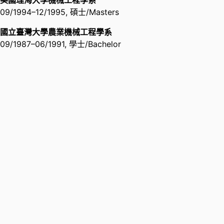
美國理海大學機械工程學系
與資源研究所
09/1994
–
12/1995
,
碩士/Masters
學術卓越獎勵
副主任,
教育部中北區K-12奈米科技
國立清華大學
,
2019
教育中心
國立臺灣大學農業機械工程學系
09/1987
–
06/1991
,
學士/Bachelor
Honorary Presentation Award
(Droplet patterning by using
EWOD Microfluidic system)
2019 International Conference on
Smart Sensors and 24th
Symposium of Association of
Chemical Sensors in Taiwan and
22nd Nano Engineering and
Microsystem Technology
Conference
,
2019
Honorary Poster Award
(Microfluidic Chip Combined with
X-Shaped Metamaterial Sensor
for Sensitivity Measurement)
2019 International Conference on