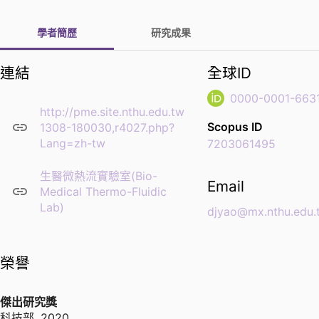
學者簡歷
研究成果
連結
全球ID
0000-0001-663
http://pme.site.nthu.edu.tw/p/406-
Scopus ID
1308-180030,r4027.php?
Lang=zh-tw
7203061495
生醫微熱流實驗室(Bio-
Email
Medical Thermo-Fluidic
Lab)
djyao@mx.nthu.edu.
榮譽
傑出研究獎
科技部
,
2020