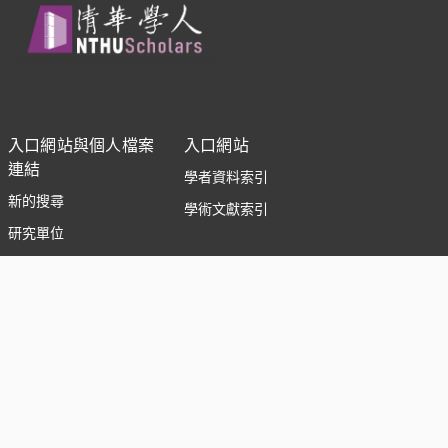
The 4th International Symposium
on Microchemistry and
Microsystems (ISMM)
,
2012
The Best Poster Award (High
Concentration Peripheral Blood
入口網站與個人檔案
入口網站
Leukocytes Separation and
連結
學者資料索引
Enrichment by Hydrodynamic
新的搜尋
and Inertial Force)
學術文獻索引
The 4th Inernational Symposium
研究單位
on Microchemistry and
學者
Microsystems (ISMM)
,
2012
National Tsing Hua University 社交媒體
傑出研究獎
行政院國家科學委員會National
Science Council, Executive Yuan
,
© 2026 Clarivate. All rights reserved.
2011
優良教師獎