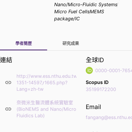
Nano/Micro-Fluidic Systems
Micro Fuel Cells
MEMS
package/IC
學者簡歷
研究成果
連結
全球ID
0000-0001-765
http://www.ess.nthu.edu.tw/p/406-
Scopus ID
1351-14597,r1665.php?
Lang=zh-tw
35199172200
奈微米生醫流體系統實驗室
Email
(BioNEMS and Nano/Micro
Fluidics Lab)
fangang@ess.nthu.e