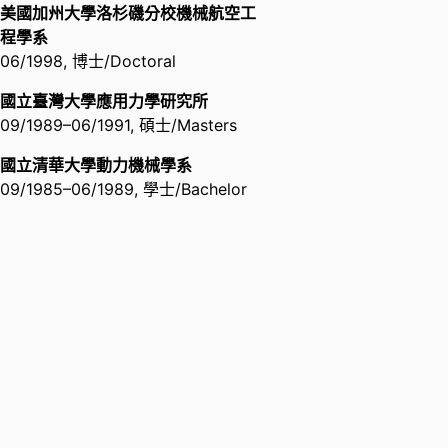
副教授,
工程與系統科學系
美國加州大學洛杉磯分校機械航空工
副全球事務長,
國立清華大學全球事
程學系
務處國際合作組
國家新創獎
06/1998
,
博士/Doctoral
社團法人國家生技醫療產業策進會
中心主任,
國際產學營運總中心
Institute for Biotechnology and
副主任,
研究發展處生物醫學科技研
國立臺灣大學應用力學研究所
Medicine Industry
,
2013
發中心
09/1989
–
06/1991
,
碩士/Masters
訪問教授,
麻省理工學院癌症研究中
國立清華大學動力機械學系
心Koch綜合癌症研究所
傑出學術研究出版獎勵
09/1985
–
06/1989
,
學士/Bachelor
國立清華大學/National Tsing Hua
訪問教授,
美國洛杉磯加州大學積體
University
,
2013
細胞控制中心
訪問教授,
美國洛杉磯加州大學細胞
仿生科技研究所
Third Prize
特聘研究員,
財團法人工業技術研究
2013 International Contest of
Applications in Nano-Micro
院材料與化工研究所
Technology (iCAN2013)
,
2013
傑出研究獎
行政院國家科學委員會National
Science Council, Executive Yuan
,