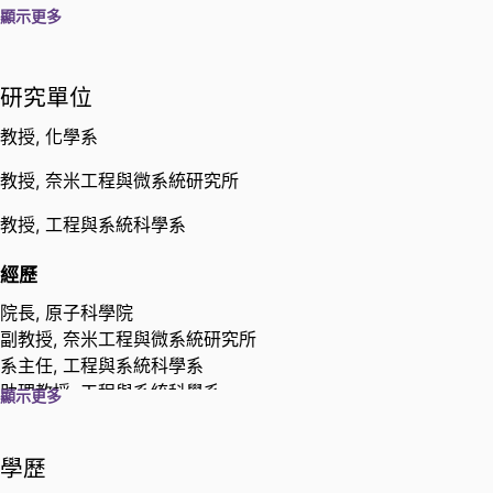
顯示更多
有庠科技論文獎
財團法人徐有庠先生紀念基金會Far
Eastern Y. Z. Hsu Science and
研究單位
Technology Memorial Foundation;
原子科學院
,
2014
教授,
化學系
美國機械工程師學會會士
教授,
奈米工程與微系統研究所
美國機械工程師學會American
教授,
工程與系統科學系
Society of Mechanical Engineers;
原子科學院
,
2014
經歷
傑出研究獎
院長,
原子科學院
科技部Ministry of Science and
副教授,
奈米工程與微系統研究所
Technology
,
2014
系主任,
工程與系統科學系
助理教授,
工程與系統科學系
顯示更多
研發長,
國立清華大學
傑出研究獎
行政院國家科學委員會National
主任,
國立清華大學研究發展處基礎
學歷
Science Council, Executive Yuan
,
科學研究中心
2013