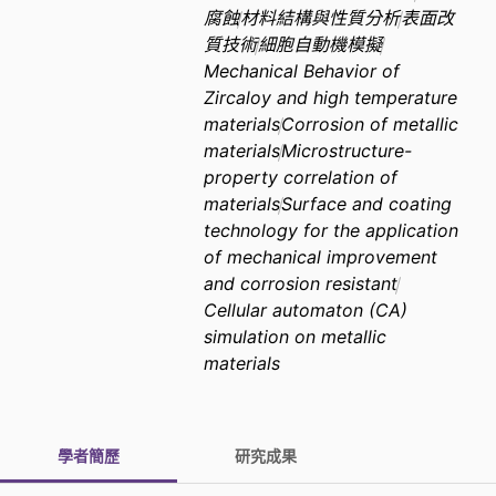
腐蝕
材料結構與性質分析
表面改
質技術
細胞自動機模擬
Mechanical Behavior of
Zircaloy and high temperature
materials
Corrosion of metallic
materials
Microstructure-
property correlation of
materials
Surface and coating
technology for the application
of mechanical improvement
and corrosion resistant
Cellular automaton (CA)
simulation on metallic
materials
學者簡歷
研究成果