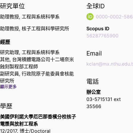
研究單位
全球ID
助理教授,
工程與系統科學系
0000-0002-586
助理教授,
核子工程與科學研究所
Scopus ID
56287765900
經歷
研究助理,
工程與系統科學系
Email
其他,
台灣積體電路公司十二場奈米
kclan@mx.nthu.edu.
蝕刻製程部工程師
副研究員,
行政院原子能委員會核能
研究所
電話
顯示更多
博士後研究,
美國內華達大學拉斯維
辦公室
加斯分校
03-5715131 ext
學歷
35566
美國伊利諾大學厄巴那香檳分校核子
電漿與放射工程系
12/2017
,
博士/Doctoral