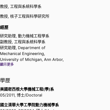
Technology
,
2018
教授,
工程與系統科學系
Outstanding Contribution in
教授,
核子工程與科學研究所
Reviewing - Combustion and
Flame
經歷
Elsevier
,
2018
研究助理,
動力機械工程學系
副教授,
工程與系統科學系
Outstanding Contribution in
研究助理,
Department of
Reviewing - Energy & Conversion
Mechanical Engineering,
and Management
University of Michigan, Ann Arbor,
Elsevier
,
2016
顯示更多
Michigan, USA
助理教授,
國立中山大學機械與機電
優秀年輕學者計畫-能源學門
工程學系
學歷
科技部Ministry of Science and
副教授,
國立中山大學機械與機電工
Technology
,
2015
程學系
美國密西根大學機械工程(學)系
05/2011
,
博士/Doctoral
Distinguished Teaching Award
國立中山大學National Sun Yat-Sen
國立清華大學工學院動力機械學系
University
,
2012