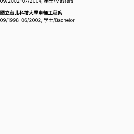
09/2002
–
07/2004
,
碩士/Masters
國立台北科技大學車輛工程系
國科會-教育部菁英留學計畫公費獎
09/1998
–
06/2002
,
學士/Bachelor
學金
行政院國家科學委員會National
Science Council
,
2006
Outstanding Master Thesis
Award
中國機械工程學會Chinese Society
of Mechanical Engineers
,
2004
Level B Technician for
Automotive Mechanic
Council of Labor Affairs
,
1999