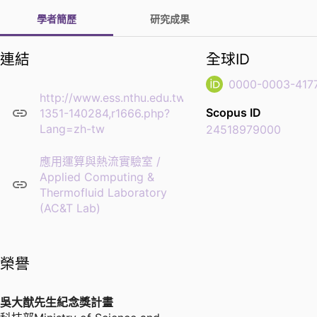
學者簡歷
研究成果
連結
全球ID
0000-0003-417
http://www.ess.nthu.edu.tw/p/406-
Scopus ID
1351-140284,r1666.php?
Lang=zh-tw
24518979000
應用運算與熱流實驗室 /
Applied Computing &
Thermofluid Laboratory
(AC&T Lab)
榮譽
吳大猷先生紀念獎計畫