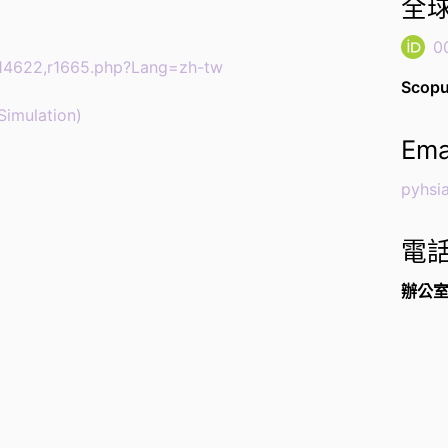
全球
0
-14622,r1665.php?Lang=zh-tw
Scopu
mulation)
Ema
pyhsi
電
辦公