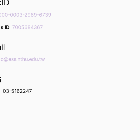
ID
000-0003-2989-6739
s ID
7005684367
il
ao@ess.nthu.edu.tw
話
室
03-5162247