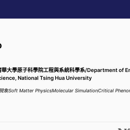
o
清華大學原子科學院工程與系統科學系/Department of Enginee
cience, National Tsing Hua University
現象
Soft Matter Physics
Molecular Simulation
Critical Phen