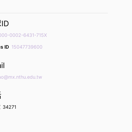
ID
000-0002-6431-715X
s ID
15047739600
il
ao@mx.nthu.edu.tw
話
室
34271