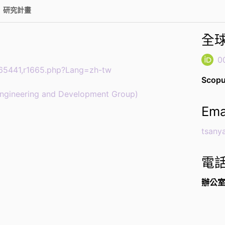
研究計畫
全球
0
-65441,r1665.php?Lang=zh-tw
Scopu
eering and Development Group)
Ema
tsany
電
辦公