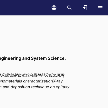
ring and System Science,
射光譜/散射技術於奈微材料分析之應用
nomaterials characterization
X-ray
h and deposition technique on epitaxy